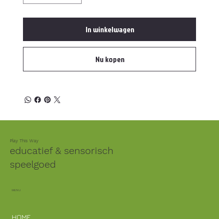
In winkelwagen
Nu kopen
Play This Way
educatief & sensorisch
speelgoed
MENU
HOME