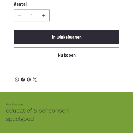
Aantal
In winkelwagen
Nu kopen
Play This Way
educatief & sensorisch
speelgoed