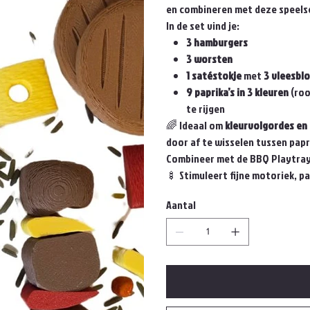
en combineren met deze speels
In de set vind je:
3 hamburgers
3 worsten
1 satéstokje
met
3 vleesblo
9 paprika’s in 3 kleuren
(roo
te rijgen
🌈 Ideaal om
kleurvolgordes en
door af te wisselen tussen papri
Combineer met de BBQ Playtray 
🍢 Stimuleert fijne motoriek, p
Aantal