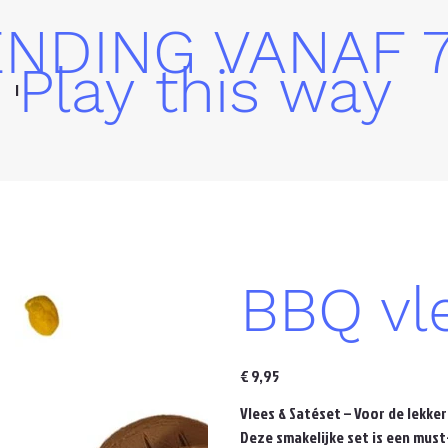
ENDING VANAF 
Play this way
INFO
BBQ vl
Prijs
€ 9,95
Vlees & Satéset – Voor de lekker
Deze smakelijke set is een must-