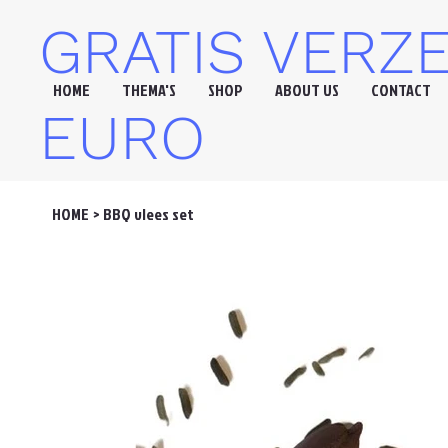
GRATIS VERZ
HOME
THEMA'S
SHOP
ABOUT US
CONTACT
EURO
HOME
>
BBQ vlees set