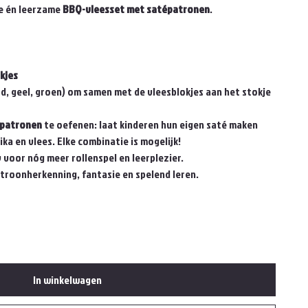
e én leerzame
BBQ-vleesset met satépatronen
.
kjes
d, geel, groen) om samen met de vleesblokjes aan het stokje
 patronen
te oefenen: laat kinderen hun eigen saté maken
ka en vlees. Elke combinatie is mogelijk!
voor nóg meer rollenspel en leerplezier.
atroonherkenning, fantasie en spelend leren.
In winkelwagen