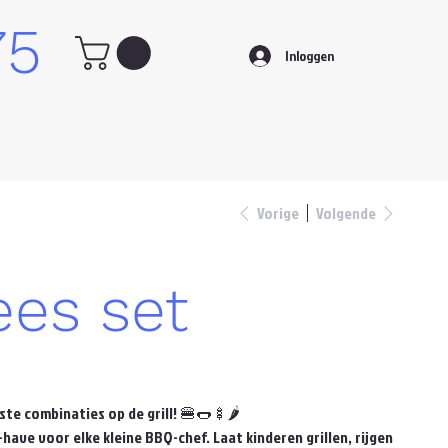
75
Inloggen
Vorige
Volgende
ees set
ste combinaties op de grill! 🍔🌭🍢🌶️
have voor elke kleine BBQ-chef. Laat kinderen grillen, rijgen