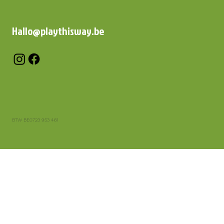
Hallo@playthisway.be
BTW BE0723 953 461