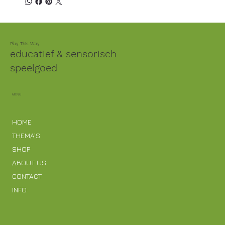
Play This Way
educatief & sensorisch
speelgoed
MENU
HOME
THEMA'S
SHOP
ABOUT US
CONTACT
INFO