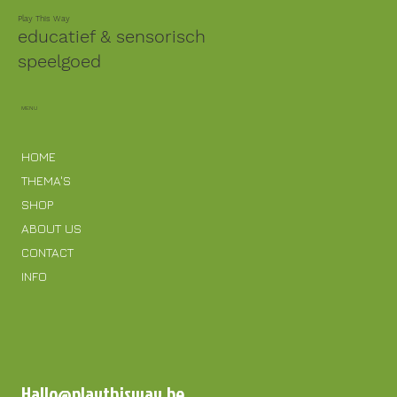
Play This Way
educatief & sensorisch
speelgoed
MENU
HOME
THEMA'S
SHOP
ABOUT US
CONTACT
INFO
Hallo@playthisway.be