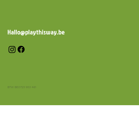
Hallo@playthisway.be
BTW BE0723 953 461