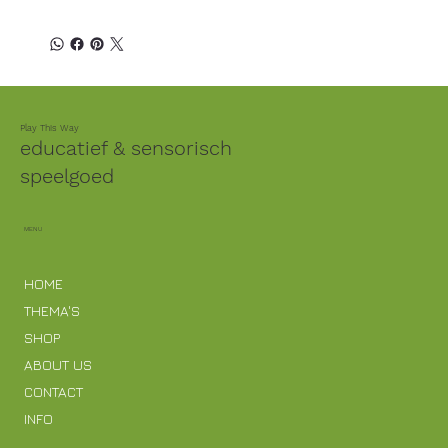
Play This Way
educatief & sensorisch
speelgoed
MENU
HOME
THEMA'S
SHOP
ABOUT US
CONTACT
INFO