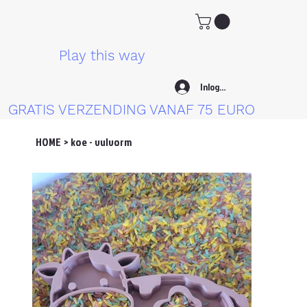
Play this way
Inloggen
GRATIS VERZENDING VANAF 75 EURO
HOME
>
koe - vulvorm