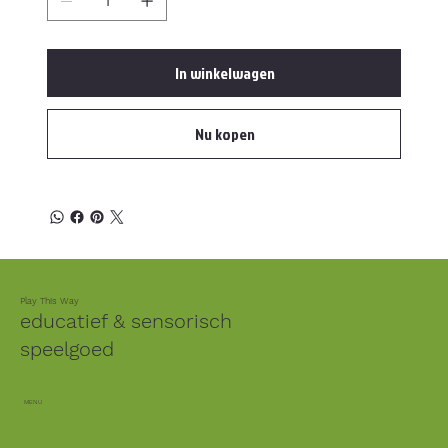
In winkelwagen
Nu kopen
Play This Way
educatief & sensorisch
speelgoed
MENU