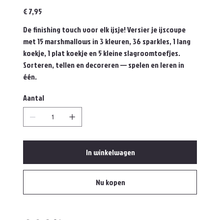
Prijs
€ 7,95
De finishing touch voor elk ijsje! Versier je ijscoupe
met 15 marshmallows in 3 kleuren, 36 sparkles, 1 lang
koekje, 1 plat koekje en 5 kleine slagroomtoefjes.
Sorteren, tellen en decoreren — spelen en leren in
één.
Aantal
In winkelwagen
Nu kopen