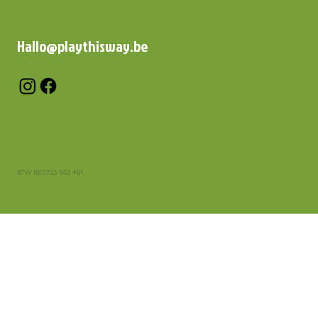
Hallo@playthisway.be
BTW BE0723 953 461