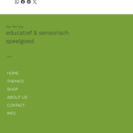
Play This Way
educatief & sensorisch
speelgoed
MENU
HOME
THEMA'S
SHOP
ABOUT US
CONTACT
INFO