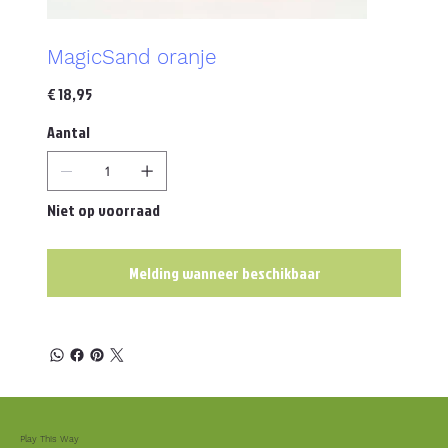
MagicSand oranje
Prijs
€ 18,95
Aantal
Niet op voorraad
Melding wanneer beschikbaar
Play This Way