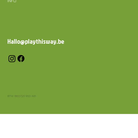
INFO
Hallo@playthisway.be
BTW BE0723 953 461