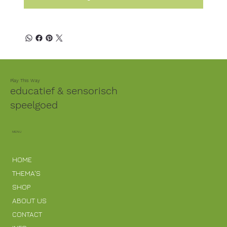
Play This Way
educatief & sensorisch
speelgoed
MENU
HOME
THEMA'S
SHOP
ABOUT US
CONTACT