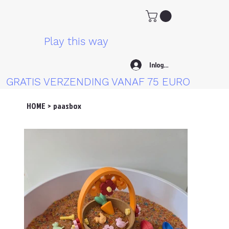
Play this way
Inloggen
GRATIS VERZENDING VANAF 75 EURO
HOME
>
paasbox