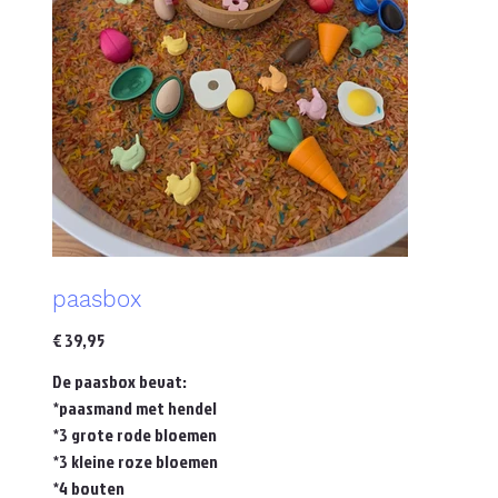
paasbox
Prijs
€ 39,95
De paasbox bevat:
*paasmand met hendel
*3 grote rode bloemen
*3 kleine roze bloemen
*4 bouten