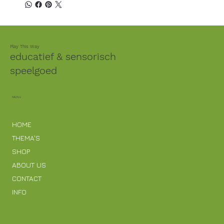
Play This Way
educatief & sensorisch
speelgoed
MENU
HOME
THEMA'S
SHOP
ABOUT US
CONTACT
INFO