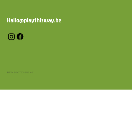
Hallo@playthisway.be
BTW BE0723 953 461