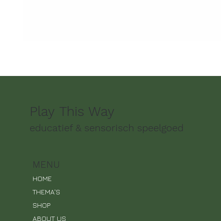
Play This Way
educatief & sensorisch speelgoed
MENU
HOME
THEMA'S
SHOP
ABOUT US