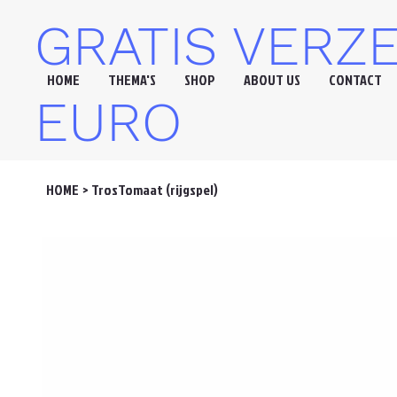
GRATIS VERZ
HOME
THEMA'S
SHOP
ABOUT US
CONTACT
EURO
HOME
>
TrosTomaat (rijgspel)