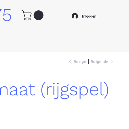
75
Inloggen
Vorige
Volgende
aat (rijgspel)