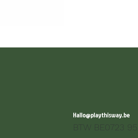
Hallo@playthisway.be
BTW BE0723 95