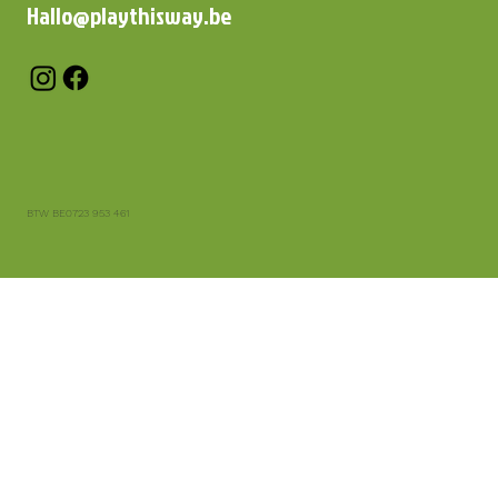
Hallo@playthisway.be
BTW BE0723 953 461