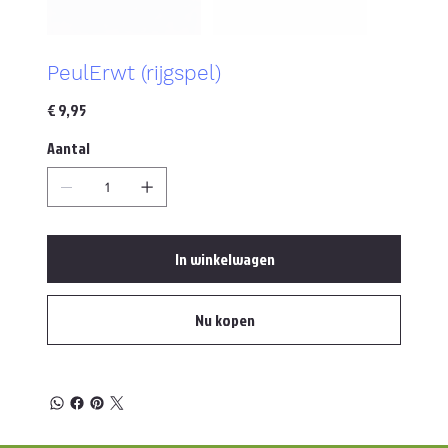
PeulErwt (rijgspel)
Prijs
€ 9,95
Aantal
In winkelwagen
Nu kopen