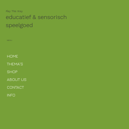
Play This Way
educatief & sensorisch
speelgoed
MENU
HOME
THEMA'S
SHOP
ABOUT US
CONTACT
INFO