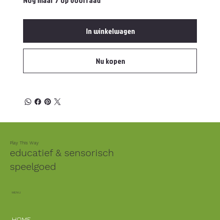
Nog maar 7 op voorraad
In winkelwagen
Nu kopen
Play This Way
educatief & sensorisch
speelgoed
MENU
HOME