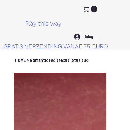
Play this way
Inloggen
GRATIS VERZENDING VANAF 75 EURO
HOME
>
Romantic red sensus lotus 30g