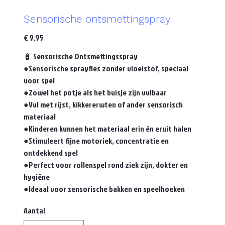
Sensorische ontsmettingspray
Prijs
€ 9,95
🧴 Sensorische Ontsmettingsspray
●Sensorische sprayfles zonder vloeistof, speciaal
voor spel
●Zowel het potje als het buisje zijn vulbaar
●Vul met rijst, kikkererwten of ander sensorisch
materiaal
●Kinderen kunnen het materiaal erin én eruit halen
●Stimuleert fijne motoriek, concentratie en
ontdekkend spel
●Perfect voor rollenspel rond ziek zijn, dokter en
hygiëne
●Ideaal voor sensorische bakken en speelhoeken
Aantal