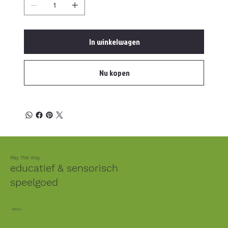
In winkelwagen
Nu kopen
Play This Way
educatief & sensorisch
speelgoed
MENU