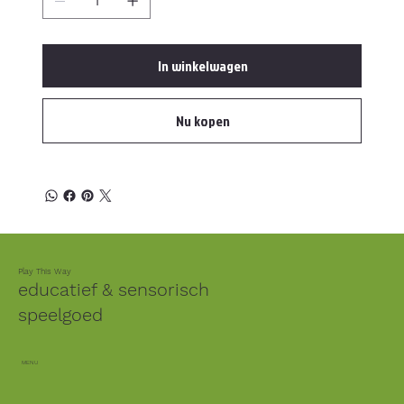
In winkelwagen
Nu kopen
Play This Way
educatief & sensorisch
speelgoed
MENU