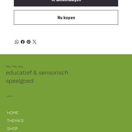
Nu kopen
Play This Way
educatief & sensorisch
speelgoed
MENU
HOME
THEMA'S
SHOP