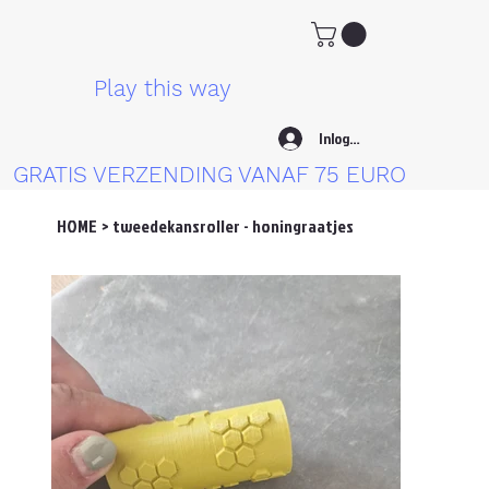
Play this way
Inloggen
GRATIS VERZENDING VANAF 75 EURO
HOME
>
tweedekansroller - honingraatjes