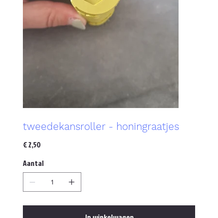
tweedekansroller - honingraatjes
Prijs
€ 2,50
Aantal
In winkelwagen